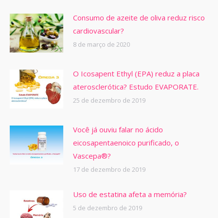
Consumo de azeite de oliva reduz risco
cardiovascular?
8 de março de 2020
O Icosapent Ethyl (EPA) reduz a placa
aterosclerótica? Estudo EVAPORATE.
25 de dezembro de 2019
Você já ouviu falar no ácido
eicosapentaenoico purificado, o
Vascepa®?
17 de dezembro de 2019
Uso de estatina afeta a memória?
5 de dezembro de 2019