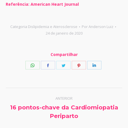
Referência:
American Heart Journal
Categoria
Dislipidemia e Aterosclerose
Por
Anderson Luiz
24 de janeiro de 2020
Compartilhar
Share
Share
Share
Share
Share
on
on
on
on
on
WhatsApp
Facebook
Twitter
Pinterest
LinkedIn
Navegação
ANTERIOR
de
16 pontos-chave da Cardiomiopatia
Post
Periparto
post:
anterior: