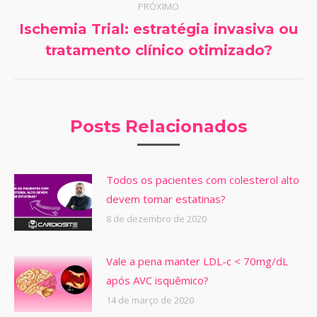
PRÓXIMO
Ischemia Trial: estratégia invasiva ou
Próximo
tratamento clínico otimizado?
post:
Posts Relacionados
Todos os pacientes com colesterol alto
devem tomar estatinas?
8 de dezembro de 2020
Vale a pena manter LDL-c < 70mg/dL
após AVC isquêmico?
14 de março de 2020