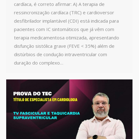
cardíaca, é correto afirmar: A) A terapia de
ressincronização cardíaca (TRC) e cardioversor
desfibrilador implantável (CDI) está indicada para
pacientes com IC sintomáticos que já vêm com
terapia medicamentosa otimizada, apresentando
disfunção sistólica grave (FEVE < 35%) além de
distúrbios de condução intraventricular com
duração do complexo…