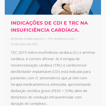
INDICAÇÕES DE CDI E TRC NA
INSUFICIÊNCIA CARDÍACA.
Arritmias e Marcapasso
Por
Anderson Luiz
12 de maio de 2022
TEC 2019 Sobre insuficiência cardíaca (IC) e arritmia
cardíaca, é correto afirmar: A) A terapia de
ressincronização cardíaca (TRC) e cardioversor
desfibrilador implantável (CDI) está indicada para
pacientes com IC sintomáticos que já vêm com
terapia medicamentosa otimizada, apresentando
disfunção sistólica grave (FEVE < 35%) além de
distúrbios de condução intraventricular com
duração do complexo…