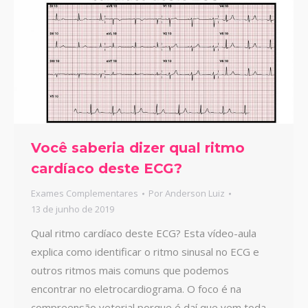
Você saberia dizer qual ritmo
cardíaco deste ECG?
Exames Complementares
Por
Anderson Luiz
13 de junho de 2019
Qual ritmo cardíaco deste ECG? Esta vídeo-aula
explica como identificar o ritmo sinusal no ECG e
outros ritmos mais comuns que podemos
encontrar no eletrocardiograma. O foco é na
compreensão vetorial porque é daí que vem toda