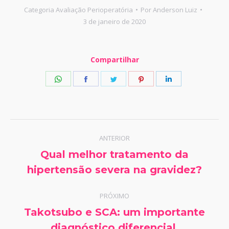
Categoria
Avaliação Perioperatória
Por
Anderson Luiz
3 de janeiro de 2020
Compartilhar
Share
Share
Share
Share
Share
on
on
on
on
on
WhatsApp
Facebook
Twitter
Pinterest
LinkedIn
Navegação
ANTERIOR
de
Qual melhor tratamento da
Post
hipertensão severa na gravidez?
post:
anterior:
PRÓXIMO
Takotsubo e SCA: um importante
Próximo
diagnóstico diferencial.