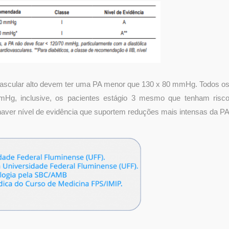
ovascular alto devem ter uma PA menor que 130 x 80 mmHg. Todos o
g, inclusive, os pacientes estágio 3 mesmo que tenham risc
o haver nível de evidência que suportem reduções mais intensas da P