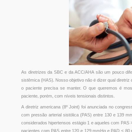
As diretrizes da SBC e da ACC/AHA são um pouco difere
sistêmica (HAS). Nosso objetivo não é dizer qual diretriz
o paciente precisa se manter. O que queremos é mo
paciente, porém, com níveis tensionais distintos.
A diretriz americana (8º Joint) foi anunciada no congr
com pressão arterial sistólica (PAS) entre 130 e 139 m
considerados hipertensos estágio 1 e aqueles com PA
pacientes com PAS entre 120 e 129 mmHg e PAD < 80