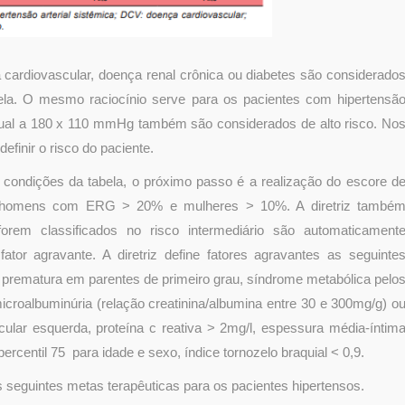
cardiovascular, doença renal crônica ou diabetes são considerado
abela. O mesmo raciocínio serve para os pacientes com hipertensã
igual a 180 x 110 mmHg também são considerados de alto risco. No
efinir o risco do paciente.
ondições da tabela, o próximo passo é a realização do escore d
sco homens com ERG > 20% e mulheres > 10%. A diretriz també
orem classificados no risco intermediário são automaticament
tor agravante. A diretriz define fatores agravantes as seguinte
ana prematura em parentes de primeiro grau, síndrome metabólica pelo
microalbuminúria (relação creatinina/albumina entre 30 e 300mg/g) o
icular esquerda, proteína c reativa > 2mg/l, espessura média-íntim
ercentil 75 para idade e sexo, índice tornozelo braquial < 0,9.
 as seguintes metas terapêuticas para os pacientes hipertensos.