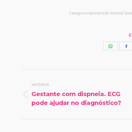
Categoria
Hipertensão Arterial Sis
C
Share
S
on
o
WhatsA
F
Navegação
ANTERIOR
de
Gestante com dispneia. ECG
Post
post:
pode ajudar no diagnóstico?
anterior: