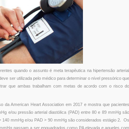
ntes quando o assunto é meta terapêutica na hipertensão arteria
 deve ser utilizada pelo médico para determinar o nível pressórico qu
strar que ambas trabalham com metas de acordo com o risco d
esso da American Heart Association em 2017 e mostra que paciente
mHg e/ou pressão arterial diastólica (PAD) entre 80 e 89 mmHg sã
S > 140 mmHg e/ou PAD > 90 mmHg são considerados estágio 2. O
 mmHg passam a ser enquadrados como PA elevada e aqueles co