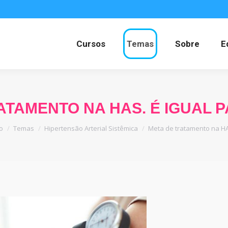
Cursos
Temas
Sobre
E
ATAMENTO NA HAS. É IGUAL 
ê está aqui:
io
Temas
Hipertensão Arterial Sistêmica
Meta de tratamento na H