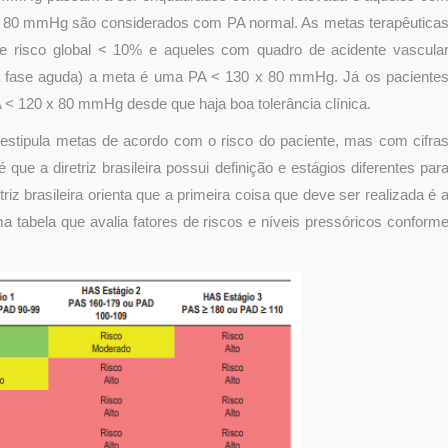
0 mmHg são considerados com PA normal. As metas terapêutica
de risco global < 10% e aqueles com quadro de acidente vascula
a da fase aguda) a meta é uma PA < 130 x 80 mmHg. Já os paciente
 < 120 x 80 mmHg desde que haja boa tolerância clínica.
 estipula metas de acordo com o risco do paciente, mas com cifra
 que a diretriz brasileira possui definição e estágios diferentes par
riz brasileira orienta que a primeira coisa que deve ser realizada é 
a tabela que avalia fatores de riscos e níveis pressóricos conform