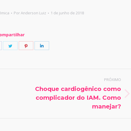
têmica
Por
Anderson Luiz
1 de junho de 2018
ompartilhar
hare
Share
Share
Share
n
on
on
on
pp
acebook
Twitter
Pinterest
LinkedIn
PRÓXIMO
Choque cardiogênico como
Próximo
complicador do IAM. Como
post:
manejar?