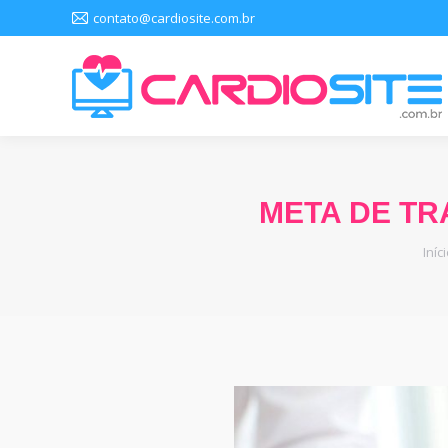
contato@cardiosite.com.br
META DE TR
Voc
Iníc