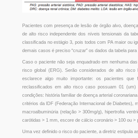
Pacientes com presença de lesão de órgão alvo, doença 
de alto risco independente dos níveis tensionais da t
classificada no estágio 3, pois todos com PA maior ou 
demais casos é preciso “cruzar” os dados da tabela para d
Caso o paciente não seja enquadrado em nenhuma das c
risco global (ERG). Serão considerados de alto ri
esclarece algo muito importante: os pacientes que f
reclassificados em alto risco caso possuam 01 (um) fa
condições: história familiar de doença arterial coronari
critérios da IDF (Federação Internacional de Diabetes), 
macroalbuminúria (relação > 300mg/g), hipertrofia ventr
carótidas > 1 mm, escore de cálcio coronário > 100 ou > p
Uma vez definido o risco do paciente, a diretriz estipula