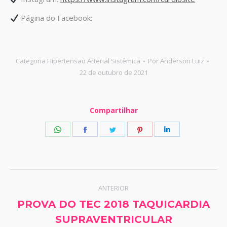
Página do Facebook:
Categoria
Hipertensão Arterial Sistêmica
Por
Anderson Luiz
22 de outubro de 2021
Compartilhar
Share
Share
Share
Share
Share
on
on
on
on
on
WhatsApp
Facebook
Twitter
Pinterest
LinkedIn
Navegação
ANTERIOR
de
PROVA DO TEC 2018 TAQUICARDIA
Post
SUPRAVENTRICULAR
post:
anterior: