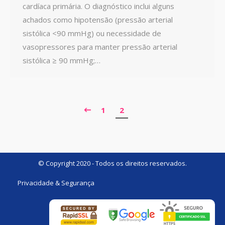
cardíaca primária. O diagnóstico inclui alguns
achados como hipotensão (pressão arterial
sistólica <90 mmHg) ou necessidade de
vasopressores para manter pressão arterial
sistólica ≥ 90 mmHg;…
1
2
© Copyright 2020 - Todos os direitos reservados.
Privacidade & Segurança