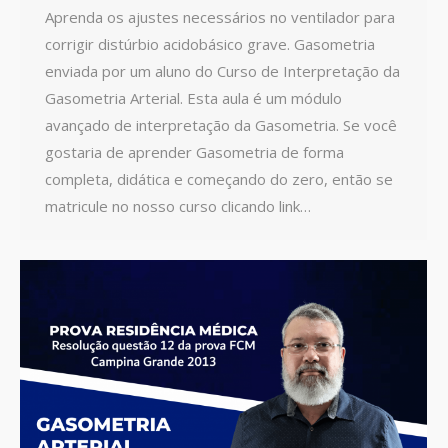
Aprenda os ajustes necessários no ventilador para
corrigir distúrbio acidobásico grave. Gasometria
enviada por um aluno do Curso de Interpretação da
Gasometria Arterial. Esta aula é um módulo
avançado de interpretação da Gasometria. Se você
gostaria de aprender Gasometria de forma
completa, didática e começando do zero, então se
matricule no nosso curso clicando link…