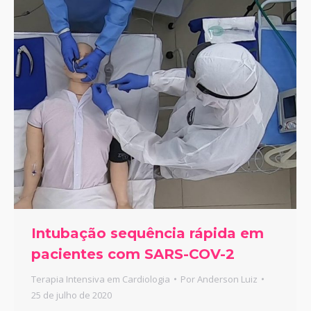
Intubação sequência rápida em
pacientes com SARS-COV-2
Terapia Intensiva em Cardiologia
Por
Anderson Luiz
25 de julho de 2020