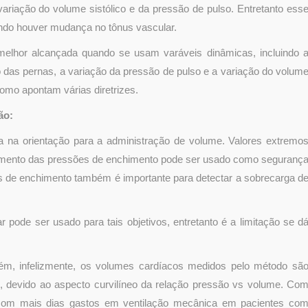
riação do volume sistólico e da pressão de pulso. Entretanto ess
ndo houver mudança no tônus vascular.
é melhor alcançada quando se usam varáveis dinâmicas, incluindo 
das pernas, a variação da pressão de pulso e a variação do volum
como apontam várias diretrizes.
ão:
a na orientação para a administração de volume. Valores extremo
imento das pressões de enchimento pode ser usado como seguranç
es de enchimento também é importante para detectar a sobrecarga d
pode ser usado para tais objetivos, entretanto é a limitação se d
, infelizmente, os volumes cardíacos medidos pelo método sã
, devido ao aspecto curvilíneo da relação pressão vs volume. Co
 com mais dias gastos em ventilação mecânica em pacientes co