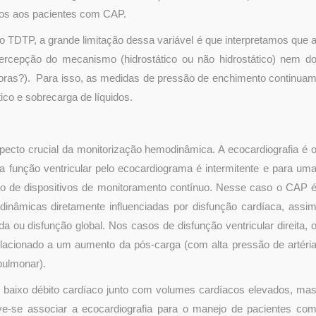
os aos pacientes com CAP.
 TDTP, a grande limitação dessa variável é que interpretamos que 
ercepção do mecanismo (hidrostático ou não hidrostático) nem d
oras?). Para isso, as medidas de pressão de enchimento continua
ico e sobrecarga de líquidos.
specto crucial da monitorização hemodinâmica. A ecocardiografia é 
a função ventricular pelo ecocardiograma é intermitente e para um
uso de dispositivos de monitoramento contínuo. Nesse caso o CAP 
modinâmicas diretamente influenciadas por disfunção cardíaca, assi
da ou disfunção global. Nos casos de disfunção ventricular direita, 
lacionado a um aumento da pós-carga (com alta pressão de artéri
pulmonar).
 baixo débito cardíaco junto com volumes cardíacos elevados, ma
ve-se associar a ecocardiografia para o manejo de pacientes co