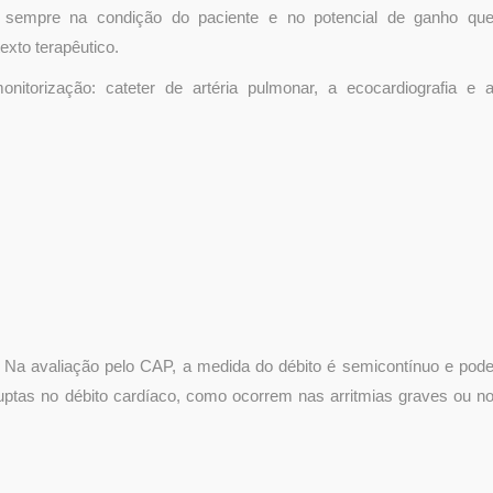
se sempre na condição do paciente e no potencial de ganho qu
exto terapêutico.
nitorização: cateter de artéria pulmonar, a ecocardiografia e 
. Na avaliação pelo CAP, a medida do débito é semicontínuo e pod
ptas no débito cardíaco, como ocorrem nas arritmias graves ou n