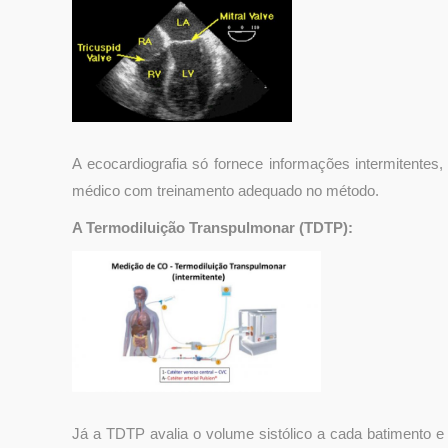
A ecocardiografia só fornece informações intermitentes
médico com treinamento adequado no método.
A Termodiluição Transpulmonar (TDTP):
Já a TDTP avalia o volume sistólico a cada batimento 