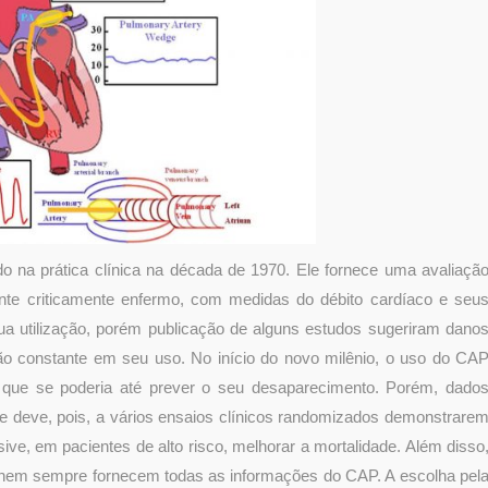
do na prática clínica na década de 1970. Ele fornece uma avaliaçã
ente criticamente enfermo, com medidas do débito cardíaco e seu
ua utilização, porém publicação de alguns estudos sugeriram dano
ção constante em seu uso. No início do novo milênio, o uso do CA
que se poderia até prever o seu desaparecimento. Porém, dado
 deve, pois, a vários ensaios clínicos randomizados demonstrare
ve, em pacientes de alto risco, melhorar a mortalidade. Além disso
a nem sempre fornecem todas as informações do CAP. A escolha pel