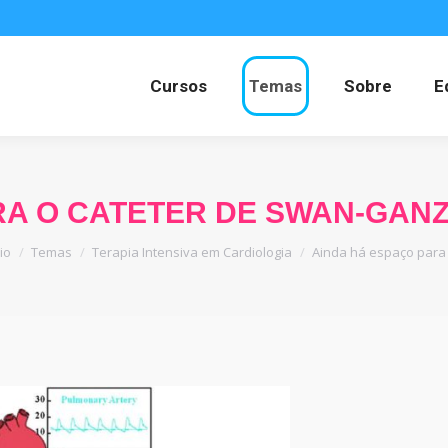
Cursos
Temas
Sobre
E
RA O CATETER DE SWAN-GANZ
cê está aqui:
cio
Temas
Terapia Intensiva em Cardiologia
Ainda há espaço para