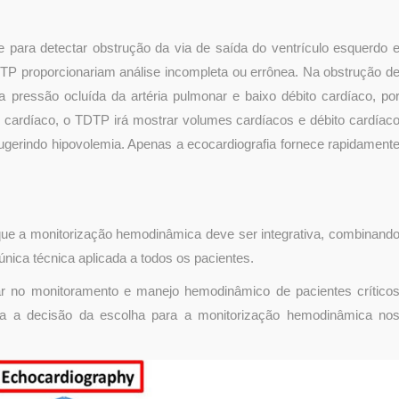
para detectar obstrução da via de saída do ventrículo esquerdo 
P proporcionariam análise incompleta ou errônea. Na obstrução d
pressão ocluída da artéria pulmonar e baixo débito cardíaco, po
 cardíaco, o TDTP irá mostrar volumes cardíacos e débito cardíac
ugerindo hipovolemia. Apenas a ecocardiografia fornece rapidament
que a monitorização hemodinâmica deve ser integrativa, combinand
nica técnica aplicada a todos os pacientes.
 no monitoramento e manejo hemodinâmico de pacientes crítico
ra a decisão da escolha para a monitorização hemodinâmica no