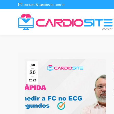
contato@cardiosite.com.br
jun
30
2022