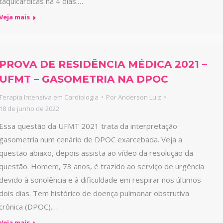
taquicárdicas há 4 dias.…
Veja mais
PROVA DE RESIDÊNCIA MÉDICA 2021 –
UFMT – GASOMETRIA NA DPOC
Terapia Intensiva em Cardiologia
Por
Anderson Luiz
18 de junho de 2022
Essa questão da UFMT 2021 trata da interpretação
gasometria num cenário de DPOC exarcebada. Veja a
questão abiaxo, depois assista ao vídeo da resolução da
questão. Homem, 73 anos, é trazido ao serviço de urgência
devido à sonolência e à dificuldade em respirar nos últimos
dois dias. Tem histórico de doença pulmonar obstrutiva
crônica (DPOC).…
Veja mais