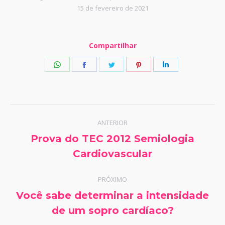
15 de fevereiro de 2021
Compartilhar
Share
Share
Share
Share
Share
on
on
on
on
on
WhatsApp
Facebook
Twitter
Pinterest
LinkedIn
Navegação
ANTERIOR
de
Prova do TEC 2012 Semiologia
Post
Cardiovascular
post:
anterior:
PRÓXIMO
Você sabe determinar a intensidade
Próximo
de um sopro cardíaco?
post: