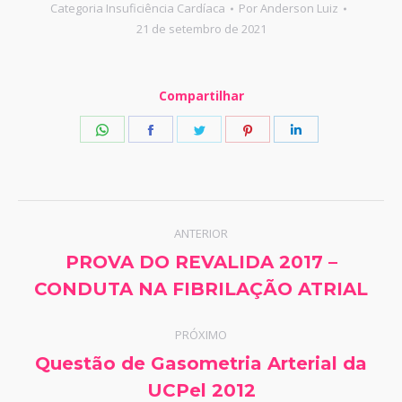
Categoria
Insuficiência Cardíaca
Por
Anderson Luiz
21 de setembro de 2021
Compartilhar
Share
Share
Share
Share
Share
on
on
on
on
on
WhatsApp
Facebook
Twitter
Pinterest
LinkedIn
Navegação
ANTERIOR
de
PROVA DO REVALIDA 2017 –
Post
CONDUTA NA FIBRILAÇÃO ATRIAL
post:
anterior:
PRÓXIMO
Questão de Gasometria Arterial da
Próximo
UCPel 2012
post: