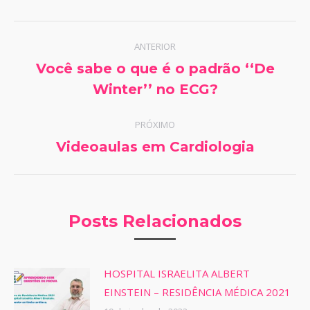
WhatsApp
Facebook
Twitter
Pinterest
LinkedIn
Navegação
ANTERIOR
de
Você sabe o que é o padrão ‘‘De
Post
Winter’’ no ECG?
post:
anterior:
PRÓXIMO
Próximo
Videoaulas em Cardiologia
post:
Posts Relacionados
HOSPITAL ISRAELITA ALBERT
EINSTEIN – RESIDÊNCIA MÉDICA 2021