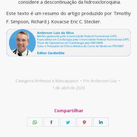
considere a descontinuação da hidroxicloroquina.
Este texto é um resumo do artigo produzido por Timothy
F. Simpson, Richard J. Kovacse Eric C. Stecker.
Categoria
Arritmias e Marcapasso
Por
Anderson Luiz
1 de abril de 2020
Compartilhar
Share
Share
Share
Share
Share
on
on
on
on
on