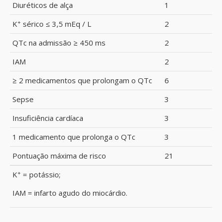
Diuréticos de alça
1
+
K
sérico ≤ 3,5 mEq / L
2
QTc na admissão ≥ 450 ms
2
IAM
2
≥ 2 medicamentos que prolongam o QTc
6
Sepse
3
Insuficiência cardíaca
3
1 medicamento que prolonga o QTc
3
Pontuação máxima de risco
21
+
K
= potássio;
IAM = infarto agudo do miocárdio.