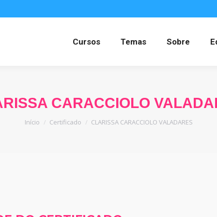
Cursos
Temas
Sobre
E
ARISSA CARACCIOLO VALADA
Você está aqui:
Início
Certificado
CLARISSA CARACCIOLO VALADARES