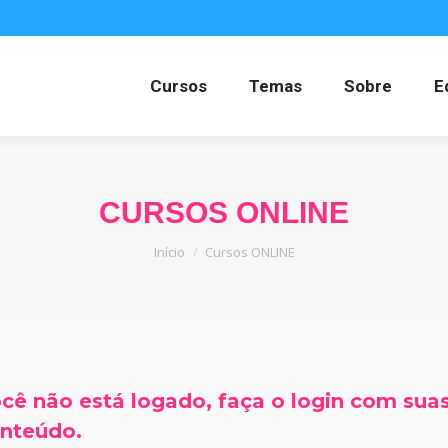
Cursos
Temas
Sobre
E
CURSOS ONLINE
Você está aqui:
Início
Cursos ONLINE
cê não está logado, faça o login com suas
nteúdo.